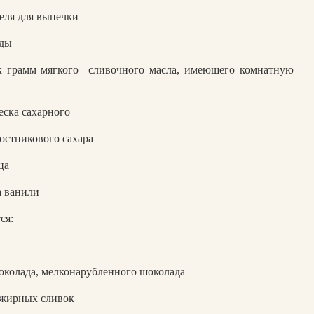
еля для выпечки
оды
к грамм мягкого
сливочного масла, имеющего комнатную
еска сахарного
остникового сахара
ца
а ванили
ся:
околада, мелконарубленного шоколада
 жирных сливок