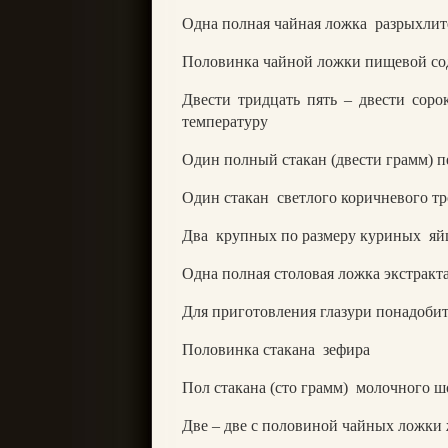
Одна полная чайная ложка
разрыхлит
Половинка чайной ложки пищевой с
Двести тридцать пять – двести соро
температуру
Один полный стакан (двести грамм) п
Один стакан
светлого коричневого тр
Два
крупных по размеру куриных
яй
Одна полная столовая ложка экстракт
Для приготовления глазури понадобит
Половинка стакана
зефира
Пол стакана (сто грамм)
молочного ш
Две – две с половиной чайных ложки