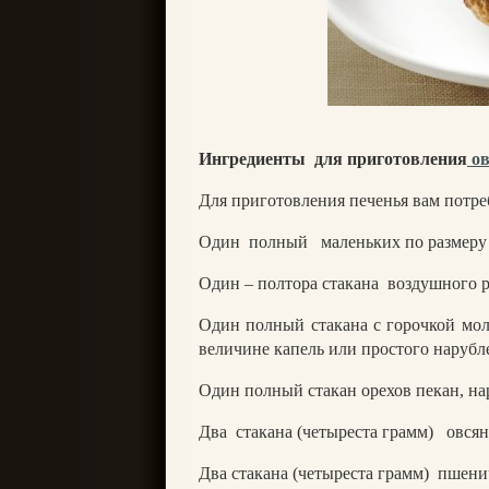
Ингредиенты
для приготовления
ов
Для приготовления печенья вам потр
Один
полный
маленьких по размеру
Один – полтора стакана
воздушного р
Один полный стакана с горочкой мо
величине капель или простого наруб
Один полный стакан орехов пекан, н
Два
стакана (четыреста грамм)
овсян
Два стакана (четыреста грамм)
пшени