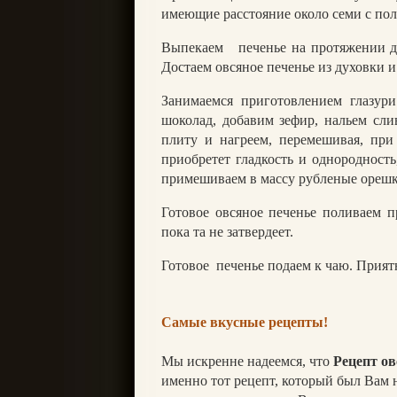
имеющие расстояние около семи с пол
Выпекаем
печенье на протяжении 
Достаем овсяное печенье из духовки и
Занимаемся приготовлением глазури
шоколад, добавим зефир, нальем сл
плиту и нагреем, перемешивая, при
приобретет гладкость и однородност
примешиваем в массу рубленые орешк
Готовое овсяное печенье поливаем п
пока та не затвердеет.
Готовое
печенье подаем к чаю. Прият
Самые вкусные рецепты!
Мы искренне надеемся, что
Рецепт ов
именно тот рецепт, который был Вам н