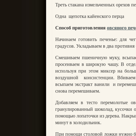
Треть стакана измельченных орехов п
Одна
щепотка кайенского перца
Способ приготовления
овсяного печ
Начинаем готовить печенье: для чег
градусов. Укладываем в два противня
Смешиваем пшеничную муку, всыпае
просеиваем в широкую чашу. В отдел
используя при этом миксер на боль
воздушной
консистенции. Вбивае
всыпаем экстракт ванили
и перемеш
снова перемешиваем.
Добавляем в тесто перемолотые ов
гранулированный шоколад, кусочки о
помощью лопаточки из дерева. Накры
минут в холодильник.
При помощи столовой ложки нужно 