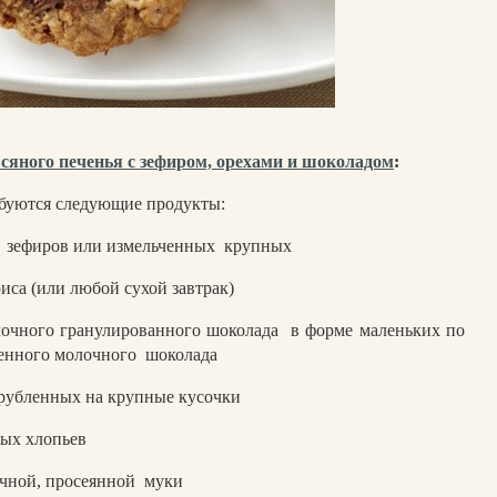
сяного печенья с зефиром, орехами и шоколадом
:
ебуются следующие продукты:
зефиров или измельченных
крупных
иса (или любой сухой завтрак)
лочного гранулированного шоколада
в форме маленьких по
ленного молочного
шоколада
арубленных на крупные кусочки
ых хлопьев
чной, просеянной
муки