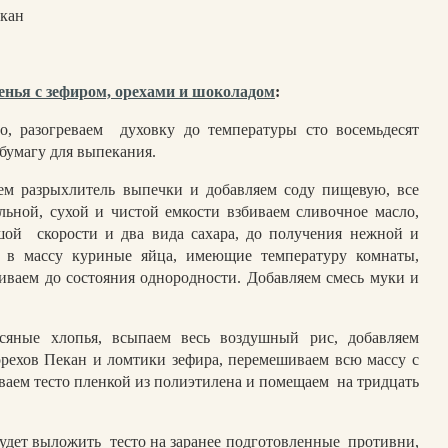
екан
енья с зефиром, орехами и шоколадом
:
о, разогреваем
духовку до температуры сто восемьдесят
 бумагу для выпекания.
м разрыхлитель выпечки и добавляем соду пищевую, все
ьной, сухой и чистой емкости взбиваем сливочное масло,
шой
скорости и два вида сахара, до получения нежной и
м в массу куриные яйца, имеющие температуру комнаты,
иваем до состояния однородности. Добавляем смесь муки и
сяные хлопья, всыпаем весь воздушный рис, добавляем
рехов Пекан и ломтики зефира, перемешиваем всю массу с
ваем тесто пленкой из полиэтилена и помещаем
на тридцать
будет выложить
тесто на заранее подготовленные
противни,