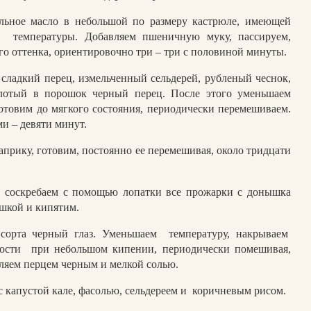
ельное масло в небольшой по размеру кастрюле, имеющей
температуры. Добавляем пшеничную муку, пассируем,
го оттенка, ориентировочно три – три с половиной минуты.
 сладкий перец, измельченный сельдерей, рубленый чеснок,
лотый в порошок черный перец. После этого уменьшаем
отовим до мягкого состояния, периодически перемешиваем.
ми – девяти минут.
априку, готовим, постоянно ее перемешивая, около тридцати
 соскребаем с помощью лопатки все прожарки с донышка
шкой и кипятим.
 сорта черный глаз. Уменьшаем
температуру, накрываем
ости
при небольшом кипении, периодически помешивая,
ляем перцем черным и мелкой солью.
с капустой кале, фасолью, сельдереем и
коричневым рисом.