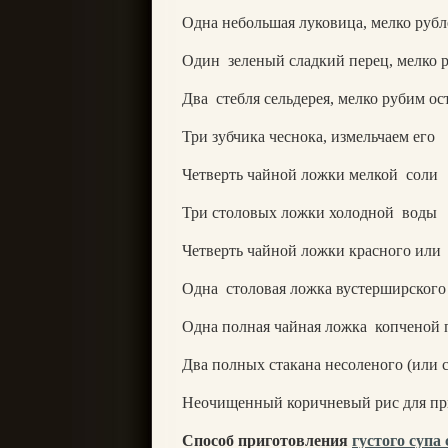
Одна небольшая луковица, мелко рубл
Один
зеленый сладкий перец, мелко 
Два
стебля сельдерея, мелко рубим о
Три зубчика чеснока, измельчаем его
Четверть чайной ложки мелкой
соли
Три столовых ложки холодной
воды
Четверть чайной ложки красного или
Одна
столовая ложка вустерширского 
Одна полная чайная ложка
копченой 
Два полных стакана несоленого (или 
Неочищенный коричневый рис для при
Способ приготовления
густого супа