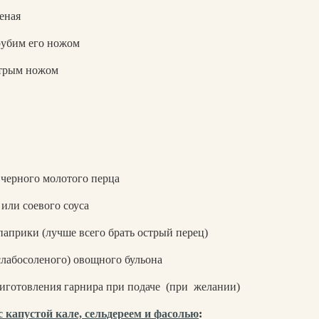
еная
рубим его ножом
стрым ножом
черного молотого перца
или соевого соуса
паприки (лучше всего брать острый перец)
слабосоленого) овощного бульона
готовления гарнира при подаче
(при
желании)
 с капустой кале, сельдереем и фасолью
: