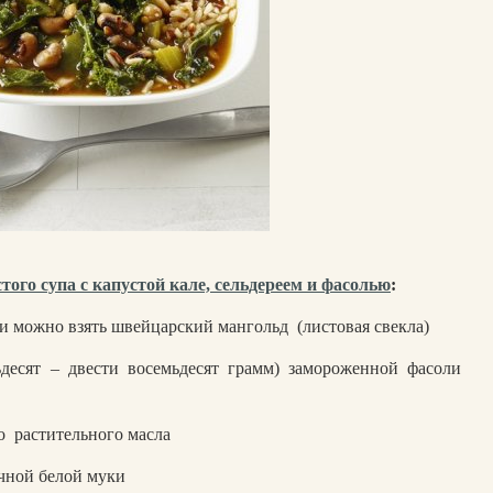
стого супа с капустой кале, сельдереем и фасолью
:
ли можно взять швейцарский мангольд
(листовая свекла)
десят – двести восемьдесят грамм) замороженной фасоли
о
растительного масла
чной белой муки