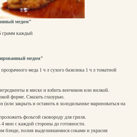
ванный медом
"
75 грамм каждый
азированный медом
"
л прозрачного меда 1 ч л сухого базилика 1 ч л томатной
ингредиенты в миске и взбить венчиком или вилкой.
окой форме. Смазать глазурью.
н (или закрыть и оставить в холодильнике мариноваться на
и проложить фольгой сковороду для гриля.
ь 4 мин с каждой стороны до готовности.
ном блюде, полив выделившимися соками и украсив