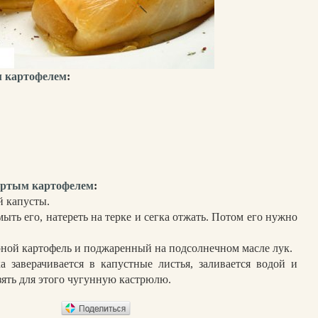
м картофелем
:
тертым картофелем
:
й капусты.
ыть его, натереть на терке и сегка отжать. Потом его нужно
арной картофель и поджаренный на подсолнечном масле лук.
а заверачивается в капустные листья, заливается водой и
взять для этого чугунную кастрюлю.