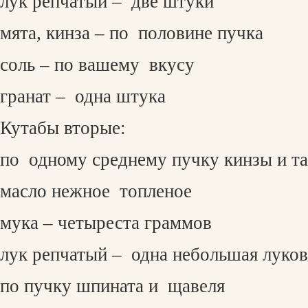
лук репчатый –
две штуки
мята, кинза – по
половине пучка
соль – по вашему
вкусу
гранат –
одна штука
Кутабы вторые:
по
одному среднему пучку кинзы и т
масло нежное
топленое
мука – четыреста граммов
лук репчатый –
одна небольшая луко
по пучку шпината и
щавеля