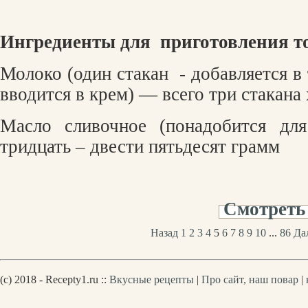
Ингредиенты для
приготовления т
Молоко (один стакан
- добавляется в
вводится в крем) — всего три стакана
Масло сливочное (понадобится дл
тридцать – двести пятьдесят грамм
Смотреть
Назад
1
2
3
4
5
6
7
8
9
10
...
86
Да
(c) 2018 - Recepty1.ru ::
Вкусные рецепты
|
Про сайт, наш повар
|