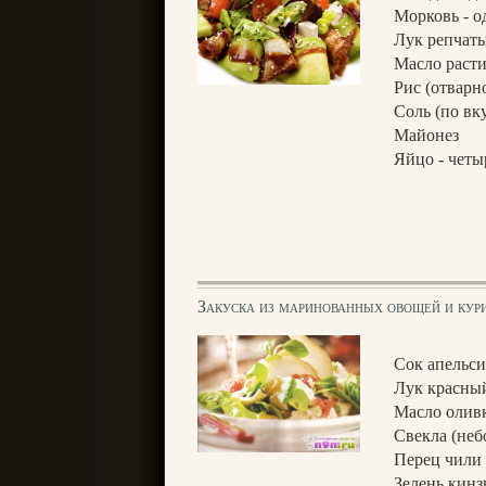
Морковь - о
Лук репчаты
Масло расти
Рис (отварн
Соль (по вк
Майонез
Яйцо - четы
Закуска из маринованных овощей и кур
Сок апельси
Лук красный
Масло оливк
Свекла (неб
Перец чили 
Зелень кинз