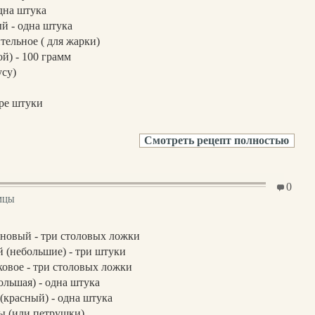
дна штука
й - одна штука
тельное ( для жарки)
ой) - 100 грамм
усу)
ре штуки
Смотреть рецепт полностью
0
ицы
новый - три столовых ложки
 (небольшие) - три штуки
овое - три столовых ложки
ольшая) - одна штука
(красный) - одна штука
ы (или петрушки)