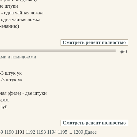
ве штуки
 - одна чайная ложка
- одна чайная ложка
желанию)
Смотреть рецепт полностью
0
нами и помидорами
-3 штук ук
2-3 штук ук
ная (филе) - две штуки
рамм
 зуб.
Смотреть рецепт полностью
89
1190
1191
1192
1193
1194
1195
...
1209
Далее