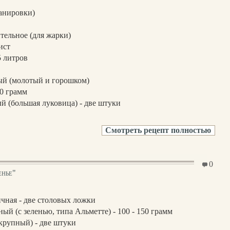
анировки)
тельное (для жарки)
ист
5 литров
ый (молотый и горошком)
0 грамм
й (большая луковица) - две штуки
Смотреть рецепт полностью
0
енье"
ная - две столовых ложки
ый (с зеленью, типа Альметте) - 100 - 150 грамм
крупный) - две штуки