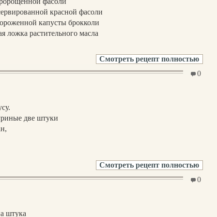
пророщенной фасоли
сервированной красной фасоли
мороженной капусты брокколи
ая ложка растительного масла
Смотреть рецепт полностью
0
су.
уриные две штуки
ан,
Смотреть рецепт полностью
0
на штука