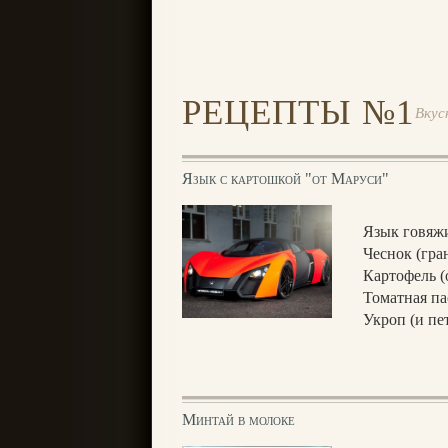
РЕЦЕПТЫ №1
Вкус
Язык с картошкой "от Маруси"
Язык говяжи
Чеснок (гра
Картофель (
Томатная па
Укроп (и пе
Минтай в молоке