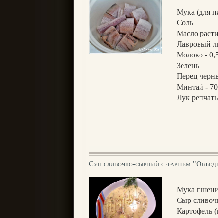
Мука (для п
Соль
Масло расти
Лавровый л
Молокo - 0,
Зелень
Перец черн
Минтай - 70
Лук репчаты
Суп сливочно-сырный с фаршем "Объед
Мука пшенич
Сыр сливочн
Картофель (