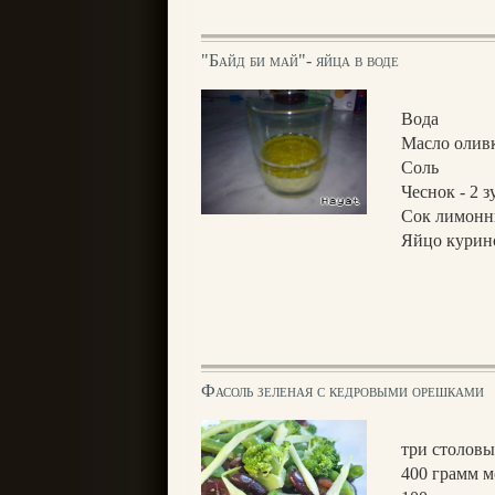
"Байд би май"- яйца в воде
Вода
Масло оливк
Соль
Чеснок - 2 з
Сок лимонн
Яйцо курино
Фасоль зеленая с кедровыми орешками
три столов
400 грамм 