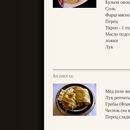
Бульон овощ
Соль
Фарш мясно
Перец
Укроп - 1 пу
Масло подсо
ложки
Лук
Jin zhen gu
Мед (или же
Лук репчаты
Грибы (Флам
Чеснок (на в
Перец сладк