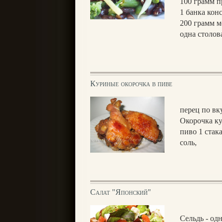
100 грамм 
1 банка кон
200 грамм 
одна столов
Куриные окорочка в пиве
перец по вку
Окорочка к
пиво 1 стак
соль,
Салат "Японский"
Сельдь - од