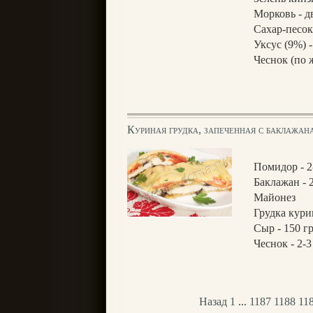
Морковь - д
Сахар-песок
Уксус (9%) 
Чеснок (по 
Куриная грудка, запеченная с баклажа
Помидор - 2
Баклажан - 
Майонез
Грудка кури
Сыр - 150 г
Чеснок - 2-3
Назад
1
...
1187
1188
11