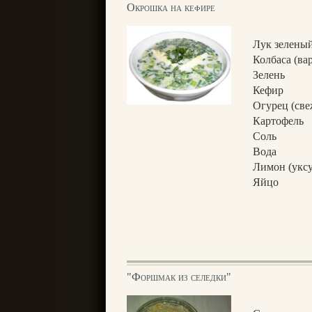
Окрошка на кефире
Лук зелены
Колбаса (ва
Зелень
Кефир
Огурец (све
Картофель
Соль
Вода
Лимон (уксу
Яйцо
"Форшмак из селeдки"