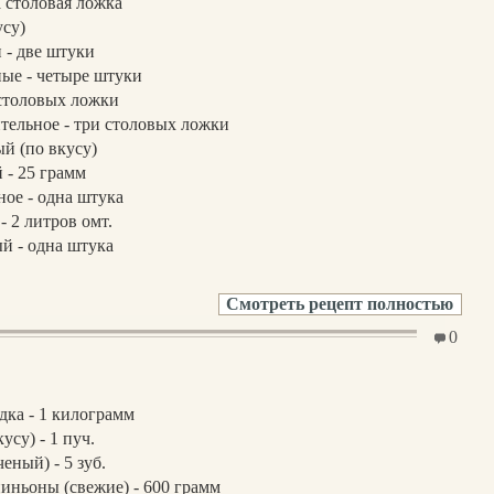
а столовая ложка
усу)
 - две штуки
ые - четыре штуки
 столовых ложки
тельное - три столовых ложки
й (по вкусу)
 - 25 грамм
ное - одна штука
- 2 литров омт.
й - одна штука
Смотреть рецепт полностью
0
дка - 1 килограмм
усу) - 1 пуч.
еный) - 5 зуб.
ньоны (свежие) - 600 грамм