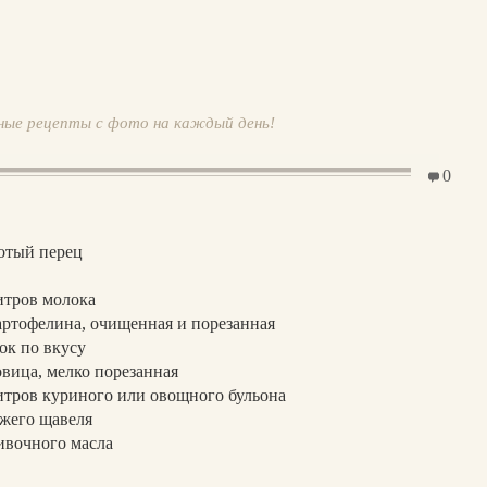
ные рецепты с фото на каждый день!
0
отый перец
итров молока
артофелина, очищенная и порезанная
ок по вкусу
овица, мелко порезанная
тров куриного или овощного бульона
ежего щавеля
ивочного масла