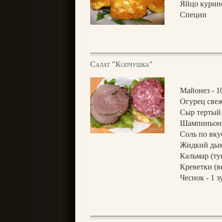
Яйцо курин
Специи
Салат "Копчушка"
Майонез - 1
Огурец свеж
Сыр тертый 
Шампиньоны
Соль по вку
Жидкий дым 
Кальмар (ту
Креветки (в
Чеснок - 1 з