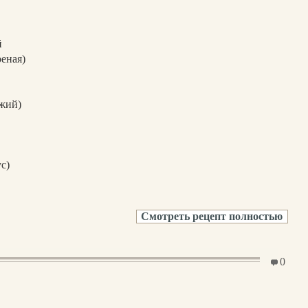
й
реная)
жий)
с)
Смотреть рецепт полностью
0