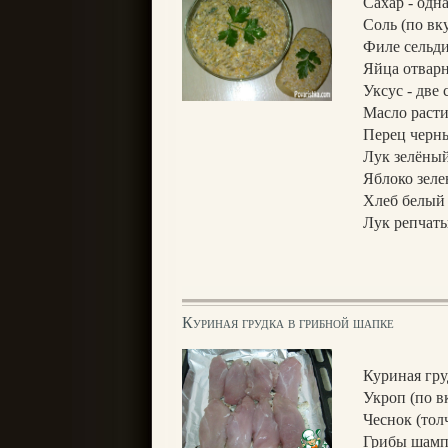
Сахар - одн
Соль (по вк
Филе сельди
Яйца отварн
Уксус - две
Масло расти
Перец черны
Лук зелёный
Яблоко зеле
Хлеб белый 
Лук репчаты
Куриная грудка в грибной шапке
Куриная гру
Укроп (по вк
Чеснок (толч
Грибы шампи