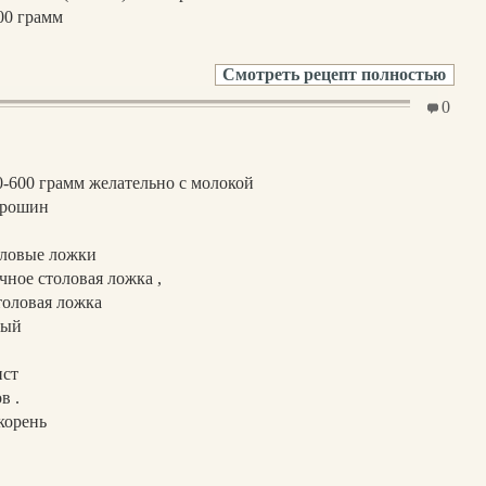
00 грамм
Смотреть рецепт полностью
0
0-600 грамм желательно с молокой
орошин
оловые ложки
чное столовая ложка ,
толовая ложка
тый
ист
в .
корень