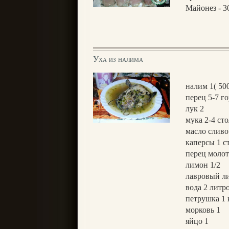
Майонез - 3
Уха из налима
налим 1( 50
перец 5-7 г
лук 2
мука 2-4 ст
масло сливо
каперсы 1 с
перец моло
лимон 1/2
лавровый л
вода 2 литро
петрушка 1 
морковь 1
яйцо 1