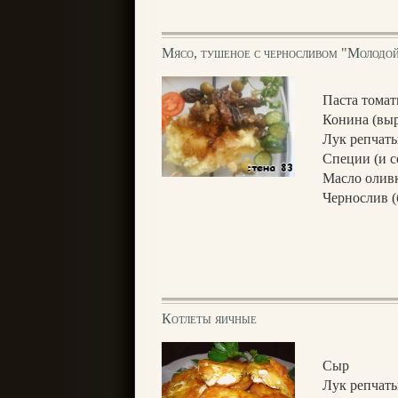
Мясо, тушеное с черносливом "Молодой
Паста томат
Конина (выр
Лук репчаты
Специи (и с
Масло оливк
Чернослив (
Котлеты яичные
Сыр
Лук репчат