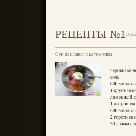
РЕЦЕПТЫ №1
Вкус
Суп из щавеля с картофелем
черный мол
соль
600 миллил
1 крупная к
лимонный с
1 литров ук
600 миллили
2 горсти св
50 грамм сл