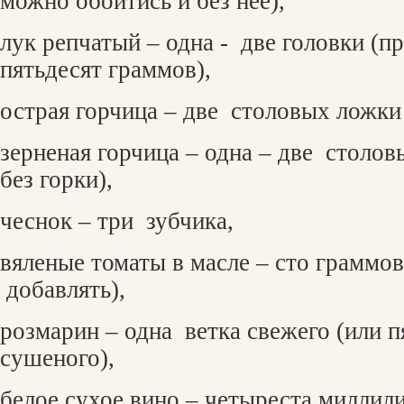
можно обойтись и без нее),
лук репчатый – одна -
две головки (п
пятьдесят граммов),
острая горчица – две
столовых ложки 
зерненая горчица – одна – две
столов
без горки),
чеснок – три
зубчика,
вяленые томаты в масле – сто граммо
добавлять),
розмарин – одна
ветка свежего (или п
сушеного),
белое сухое вино – четыреста миллил